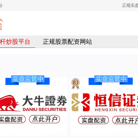
站
正规实
杆炒股平台
正规股票配资网站