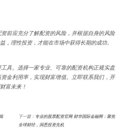
配资前应充分了解配资的风险，并根据自身的风险
益，理性投资，才能在市场中获得长期的成功。
要工具。选择一家专业、可靠的配资机构正规实盘
高资金利用率，实现财富增值。立即联系我们，开
财富未来！
揭
专业的股票配资官网 财华国际金融网：聚焦
下一篇：
全球财经，洞悉投资先机