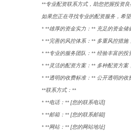
**专业配资联系方式，助您把握投资良机
如果您正在寻找专业的配资服务，希望
* **雄厚的资金实力：** 充足的资
* **完善的风控体系：** 多重风控
* **专业的服务团队：** 经验丰富
* **灵活的配资方案：** 多种配资
* **透明的收费标准：** 公开透明
**联系方式：**
* **电话：** [您的联系电话]
* **邮箱：** [您的联系邮箱]
* **网站：** [您的网站地址]