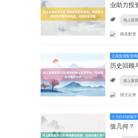
业助力投
线上股
闻喜配资
正规股票配资网
历史回顾
线上股
国元证券
十大杠杆炒股平
值几何？