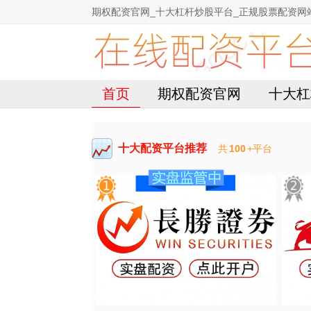
期权配资官网_十大杠杆炒股平台_正规股票配资网
首页
期权配资官网
十大杠
十大配资平台推荐
共
100
+平台